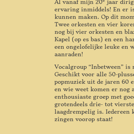
e
Al vanaf mijn 20
jaar diri
ervaring inmiddels! En er i
kunnen maken. Op dit momen
Twee orkesten en vier koren
nog bij vier orkesten en b
Kapel (op es bas) en een h
een ongelofelijke leuke en 
aanraden!
Vocalgroup “Inbetween” is 
Geschikt voor alle 50-pluss
popmuziek uit de jaren 60 e
en wie weet komen er nog a
enthousiaste groep met go
grotendeels drie- tot vier
laagdrempelig is. Iedereen 
zingen voorop staat!