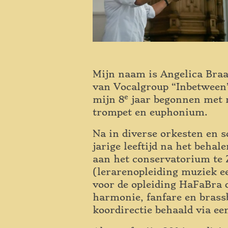
Mijn naam is Angelica Braa
van Vocalgroup “Inbetween”
e
mijn 8
jaar begonnen met mu
trompet en euphonium.
Na in diverse orkesten en s
jarige leeftijd na het beha
aan het conservatorium te 
(lerarenopleiding muziek ee
voor de opleiding HaFaBra d
harmonie, fanfare en brass
koordirectie behaald via e