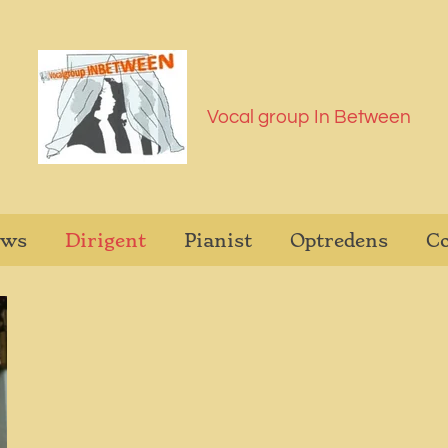
Vocal group In Between
uws
Dirigent
Pianist
Optredens
Co