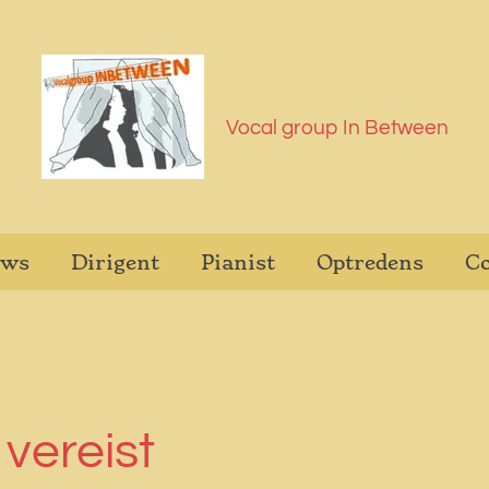
Vocal group In Between
uws
Dirigent
Pianist
Optredens
Co
vereist