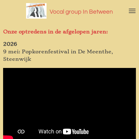
Ga
Vocal group In Between
direct
naar
de
Onze optredens in de afgelopen jaren:
hoofdinhoud
2026
9 mei: Popkorenfestival in De Meenthe,
Steenwijk